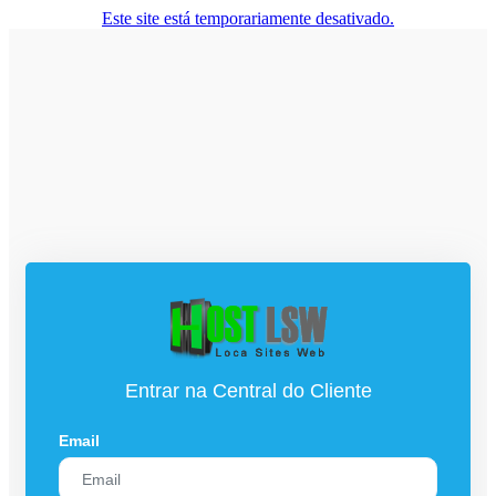
Este site está temporariamente desativado.